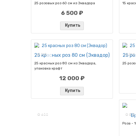
25 розовых роз 60 см из Эквадора
15 крас
6 500 ₽
Купить
25 красных роз 80 см (Эквадор)
✪ 213
25 ро
✪ 310
25 красных роз 80 см из Эквадора,
25 розо
упаковка крафт
12 000 ₽
Купить
✪ 600
✪ 510
В
Роза - 