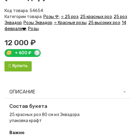
Код товара:
54654
Категории товара:
Розы 🌹
;
⭐ 25 роз
;
25 красных роз
;
25 роз
Эквадор
;
Розы Эквадор
;
⭐ Красные розы
;
25 высоких роз
;
14
февраля❤️
;
Розы
;
12 000 ₽
+
600
₽
?
Купить
ОПИСАНИЕ
Состав букета
25 красных роз 80 см из Эквадора
упаковка крафт
Важно