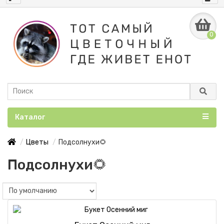
0
Каталог
Цветы
Подсолнухи🌻
Подсолнухи🌻