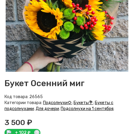
Букет Осенний миг
Код товара:
26565
Категории товара:
Подсолнухи🌻
;
Букеты💐
;
Букеты с
подсолнухами
;
Для дочери
;
Подсолнухи на 1 сентября
;
3 500 ₽
+
102
₽
?