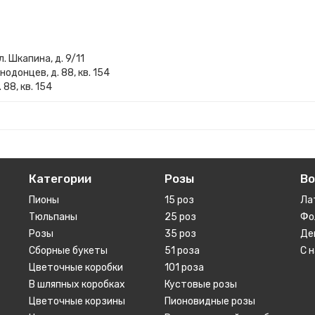
. Шкапина, д. 9/11
одонцев, д. 88, кв. 154
88, кв. 154
Категории
Розы
В
Пионы
15 роз
Ла
Тюльпаны
25 роз
Фо
Розы
35 роз
Де
Сборные букеты
51 роза
С 
Цветочные коробки
101 роза
В шляпных коробках
Кустовые розы
Цветочные корзины
Пионовидные розы