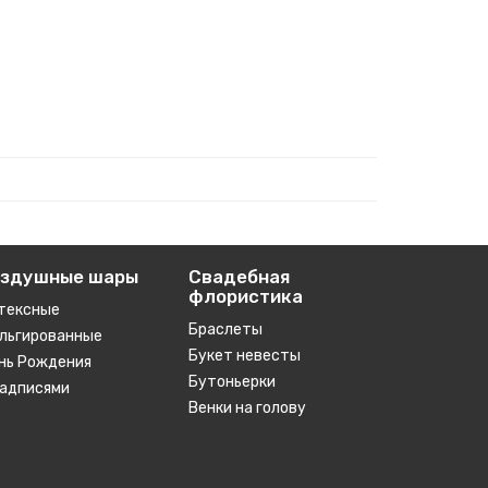
оздушные шары
Свадебная
флористика
тексные
Браслеты
льгированные
Букет невесты
нь Рождения
Бутоньерки
надписями
Венки на голову