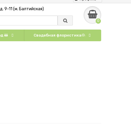
. 9-11 (м. Балтийская)
0
д 🦝
Свадебная флористика👰