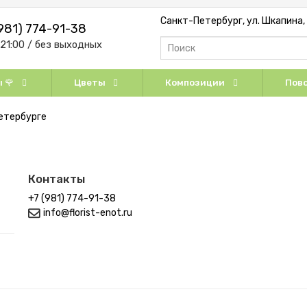
Санкт-Петербург, ул. Шкапина, д
981) 774-91-38
-21:00 / без выходных
 🌹
Цветы
Композиции
Пово
етербурге
Контакты
+7 (981) 774-91-38
info@florist-enot.ru