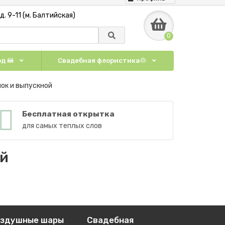
. 9-11 (м. Балтийская)
0
д 🦝
Свадебная флористика👰
нок и выпускной
Бесплатная открытка
для самых теплых слов
ой
оздушные шары
Свадебная