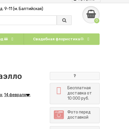
. 9-11 (м. Балтийская)
0
д 🦝
Свадебная флористика👰
аэлло
Бесплатная
доставка от
ах
;
14 февраля❤️
;
10 000 руб.
Фото перед
доставкой