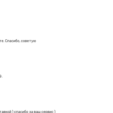
те. Спасибо, советую
.
авкой ) спасибо за ваш сервис )