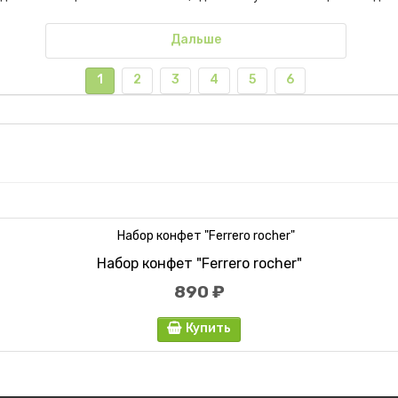
Дальше
1
2
3
4
5
6
Набор конфет "Ferrero rocher"
890 ₽
Купить