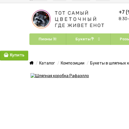
+7 (
8:30
Пионы 🌺
Букеты💐
Розы
Купить
Каталог
Композиции
Букеты в шляпных 