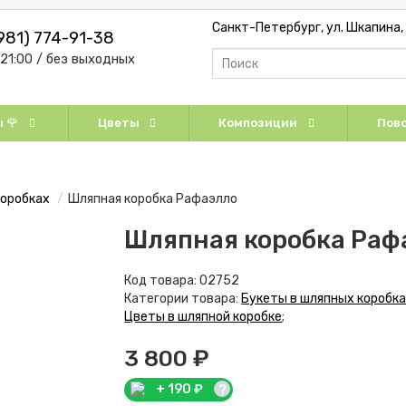
Санкт-Петербург, ул. Шкапина, д
981) 774-91-38
-21:00 / без выходных
 🌹
Цветы
Композиции
Пово
коробках
Шляпная коробка Рафаэлло
Шляпная коробка Раф
Код товара:
02752
Категории товара:
Букеты в шляпных коробк
Цветы в шляпной коробке
;
3 800 ₽
+
190
₽
?