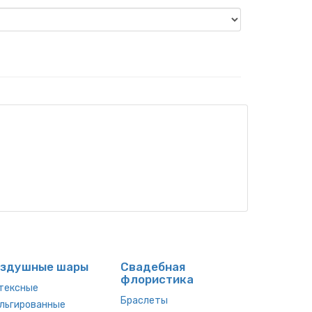
оздушные шары
Свадебная
флористика
тексные
Браслеты
льгированные