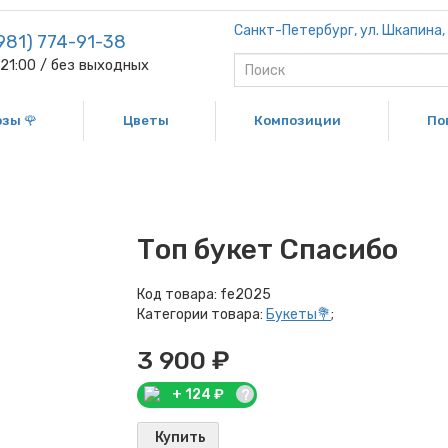
Санкт-Петербург, ул. Шкапина, д
981) 774-91-38
-21:00 / без выходных
озы 🌹
Цветы
Композиции
По
Топ букет Спасибо
Код товара:
fe2025
Категории товара:
Букеты💐
;
3 900 ₽
+
124
₽
?
Купить