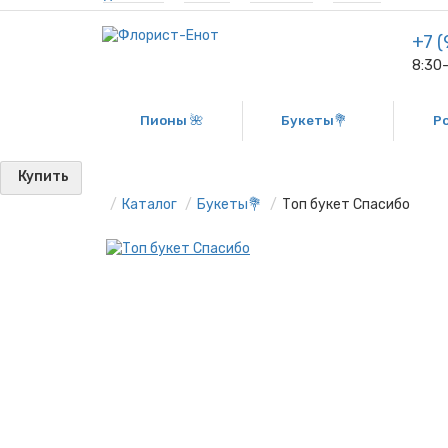
+7 (
8:30
Пионы 🌺
Букеты💐
Р
Купить
Каталог
Букеты💐
Топ букет Спасибо