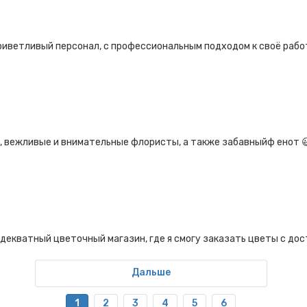
риветливый персонал, с профессиональным подходом к своё рабо
 вежливые и внимательные флористы, а также забавныйф енот 
декватный цветочный магазин, где я смогу заказать цветы с дост
Дальше
1
2
3
4
5
6