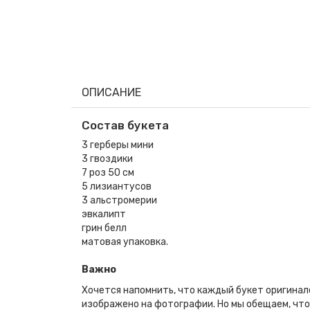
ОПИСАНИЕ
Состав букета
3 герберы мини
3 гвоздики
7 роз 50 см
5 лизиантусов
3 альстромерии
эвкалипт
грин белл
матовая упаковка.
Важно
Хочется напомнить, что каждый букет оригинал
изображено на фотографии. Но мы обещаем, что